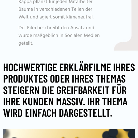
Kappa pflanzt für jeden Mitarbeiter
Bäume in verschiedenen Teilen der
Welt und agiert somit klimaneutral.
Der Film beschreibt den Ansatz und
wurde maßgeblich in Socialen Medien
geteilt.
HOCHWERTIGE ERKLÄRFILME IHRES
PRODUKTES ODER IHRES THEMAS
STEIGERN DIE GREIFBARKEIT FÜR
IHRE KUNDEN MASSIV. IHR THEMA
WIRD EINFACH DARGESTELLT.