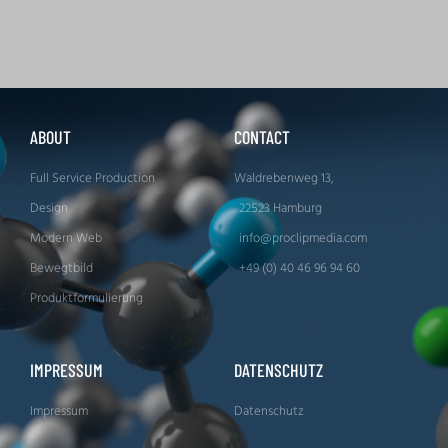
ABOUT
CONTACT
Full Service Production
Waldrebenweg 13,
Design
22523 Hamburg
Modern Web
info@proclipmedia.com
Bewegtbild
+49 (0) 40 46 96 94 60
Produktformulierung
IMPRESSUM
DATENSCHUTZ
Impressum
Datenschutz