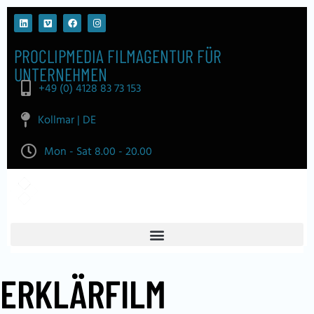
PROCLIPMEDIA FILMAGENTUR FÜR
UNTERNEHMEN
+49 (0) 4128 83 73 153
Kollmar | DE
Mon - Sat 8.00 - 20.00
ERKLÄRFILM