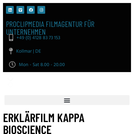
PROCLIPMEDIA FILMAGENTUR FÜR
UNTERNEHMEN
+49 (0) 4128 83 73 153
Kollmar | DE
Mon - Sat 8.00 - 20.00
ERKLÄRFILM KAPPA
BIOSCIENCE