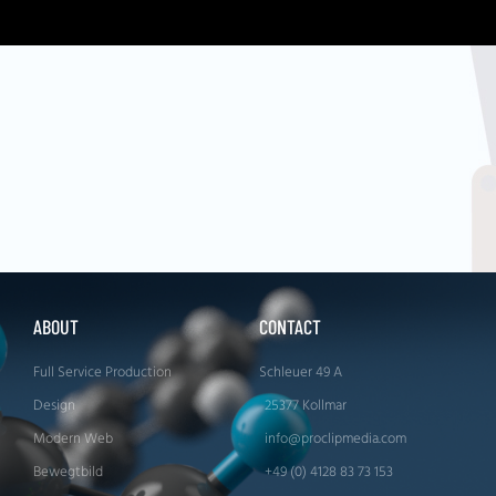
ABOUT
CONTACT
Full Service Production
Schleuer 49 A
Design
25377 Kollmar
Modern Web
info@proclipmedia.com
Bewegtbild
+49 (0) 4128 83 73 153