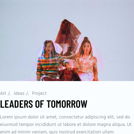
Art
/
Ideas
/
Project
LEADERS OF TOMORROW
Lorem ipsum dolor sit amet, consectetur adipiscing elit, sed do
eiusmod tempor incididunt ut labore et dolore magna aliqua. Ut
enim ad minim veniam, quis nostrud exercitation ullam