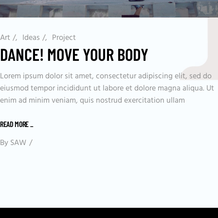
Art
/
Ideas
/
Project
DANCE! MOVE YOUR BODY
Lorem ipsum dolor sit amet, consectetur adipiscing elit, sed do
eiusmod tempor incididunt ut labore et dolore magna aliqua. Ut
enim ad minim veniam, quis nostrud exercitation ullam
READ MORE
_
By
SAW