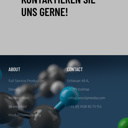
UNS GERNE!
ABOUT
CONTACT
Full Service Production
Schleuer 49 A,
Design
25377 Kollmar
Modern Web
info@proclipmedia.com
Bewegtbild
+49 (0) 4128 83 73 153
Produktformulierung