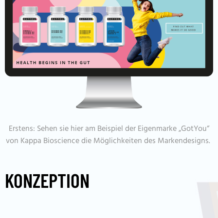
Erstens: Sehen sie hier am Beispiel der Eigenmarke „GotYou“
von Kappa Bioscience die Möglichkeiten des Markendesigns.
KONZEPTION