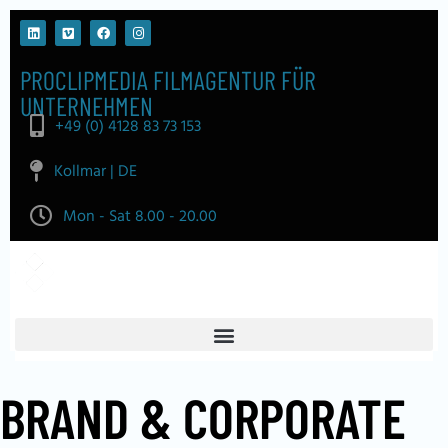
PROCLIPMEDIA FILMAGENTUR FÜR
UNTERNEHMEN
+49 (0) 4128 83 73 153
Kollmar | DE
Mon - Sat 8.00 - 20.00
BRAND & CORPORATE