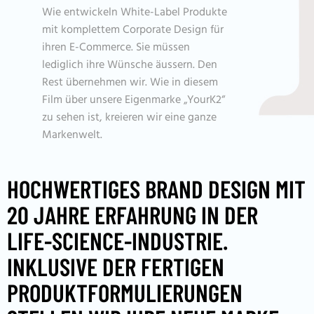
Wie entwickeln White-Label Produkte
mit komplettem Corporate Design für
ihren E-Commerce. Sie müssen
lediglich ihre Wünsche äussern. Den
Rest übernehmen wir. Wie in diesem
Film über unsere Eigenmarke „YourK2“
zu sehen ist, kreieren wir eine ganze
Markenwelt.
HOCHWERTIGES BRAND DESIGN MIT
20 JAHRE ERFAHRUNG IN DER
LIFE-SCIENCE-INDUSTRIE.
INKLUSIVE DER FERTIGEN
PRODUKTFORMULIERUNGEN