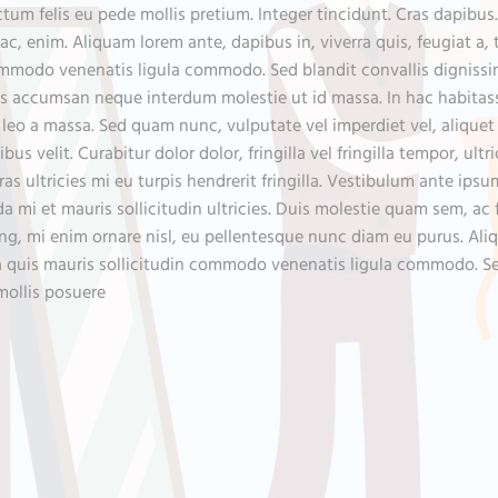
dictum felis eu pede mollis pretium. Integer tincidunt. Cras dapi
d ac, enim. Aliquam lorem ante, dapibus in, viverra quis, feugiat a
ommodo venenatis ligula commodo. Sed blandit convallis dignissim
elis accumsan neque interdum molestie ut id massa. In hac habitasse
eo a massa. Sed quam nunc, vulputate vel imperdiet vel, aliquet 
us velit. Curabitur dolor dolor, fringilla vel fringilla tempor, ultr
 ultricies mi eu turpis hendrerit fringilla. Vestibulum ante ipsum
 et mauris sollicitudin ultricies. Duis molestie quam sem, ac fauci
iscing, mi enim ornare nisl, eu pellentesque nunc diam eu purus. 
a quis mauris sollicitudin commodo venenatis ligula commodo. Sed
 mollis posuere