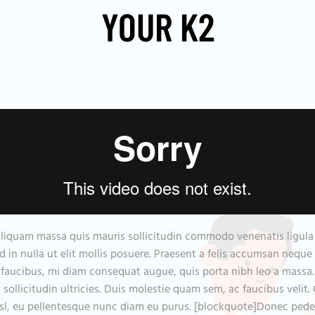
YOUR K2
 aliquam massa quis mauris sollicitudin commodo venenatis ligul
ed in nulla ut elit mollis posuere. Praesent a felis accumsan nequ
at faucibus, mi diam consequat augue, quis porta nibh leo a massa
llicitudin ultricies. Duis molestie quam sem, ac faucibus velit. Cur
nisl, eu pellentesque nunc diam eu purus. [blockquote]Donec pede ju