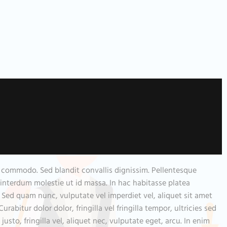
a commodo. Sed blandit convallis dignissim. Pellentesque
e interdum molestie ut id massa. In hac habitasse platea
. Sed quam nunc, vulputate vel imperdiet vel, aliquet sit amet
abitur dolor dolor, fringilla vel fringilla tempor, ultricies sed
sto, fringilla vel, aliquet nec, vulputate eget, arcu. In enim