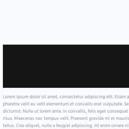
Lorem ipsum dolor sit amet, consectetur adipiscing elit. Etiam
pharetra velit eu velit elementum et convallis erat vulputate. S
dictumst. Nulla ut lorem ante. In convallis, felis eget consequ
risus. Maecenas nec tempus velit. Praesent gravida mi et mauris so
tellus. Cras aliquet, nulla a feugiat adipiscing, mi enim ornare 