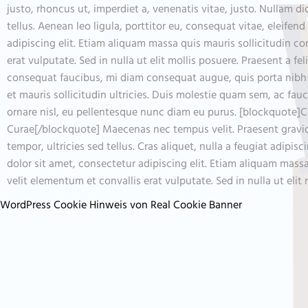
justo, rhoncus ut, imperdiet a, venenatis vitae, justo. Nullam 
tellus. Aenean leo ligula, porttitor eu, consequat vitae, eleifen
adipiscing elit. Etiam aliquam massa quis mauris sollicitudin c
erat vulputate. Sed in nulla ut elit mollis posuere. Praesent a f
consequat faucibus, mi diam consequat augue, quis porta nibh l
et mauris sollicitudin ultricies. Duis molestie quam sem, ac faucib
ornare nisl, eu pellentesque nunc diam eu purus. [blockquote]Cras
Curae[/blockquote] Maecenas nec tempus velit. Praesent gravida mi
tempor, ultricies sed tellus. Cras aliquet, nulla a feugiat adip
dolor sit amet, consectetur adipiscing elit. Etiam aliquam mass
velit elementum et convallis erat vulputate. Sed in nulla ut elit
WordPress Cookie Hinweis von Real Cookie Banner